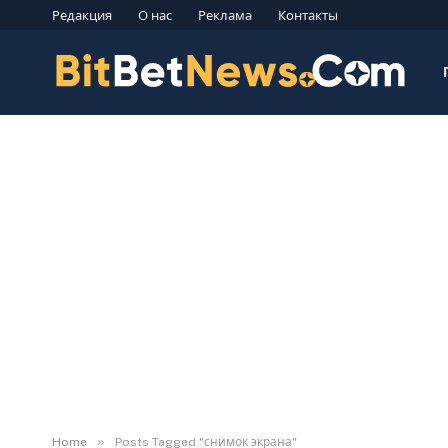
Редакция
О нас
Реклама
Контакты
»
Home
Posts Tagged "снимок экрана"