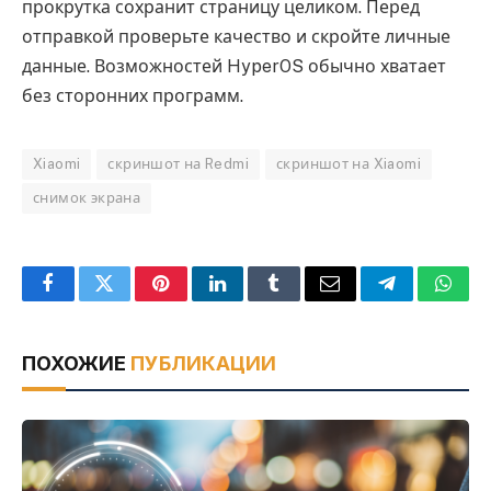
прокрутка сохранит страницу целиком. Перед
отправкой проверьте качество и скройте личные
данные. Возможностей HyperOS обычно хватает
без сторонних программ.
Xiaomi
скриншот на Redmi
скриншот на Xiaomi
снимок экрана
Facebook
Twitter
Pinterest
LinkedIn
Tumblr
Email
Telegram
What
ПОХОЖИЕ
ПУБЛИКАЦИИ