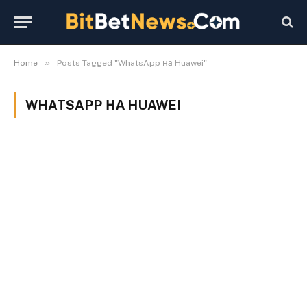
»
Home
Posts Tagged "WhatsApp на Huawei"
WHATSAPP НА HUAWEI