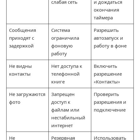
слабая сеть
и дождаться
окончания
таймера
Сообщения
Система
Разрешить
приходят с
ограничила
автозапуск и
задержкой
фоновую
работу в фоне
работу
Не видны
Нет доступа к
Включить
контакты
телефонной
разрешение
книге
«Контакты»
Не загружаются
Запрещен
Проверить
фото
доступ к
разрешения и
файлам или
подключение
нестабильный
интернет
Не
Резервная
Использовать