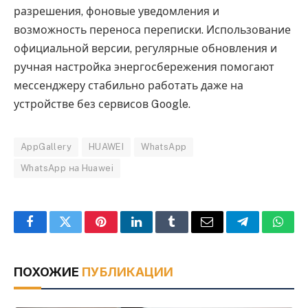
разрешения, фоновые уведомления и
возможность переноса переписки. Использование
официальной версии, регулярные обновления и
ручная настройка энергосбережения помогают
мессенджеру стабильно работать даже на
устройстве без сервисов Google.
AppGallery
HUAWEI
WhatsApp
WhatsApp на Huawei
Facebook
Twitter
Pinterest
LinkedIn
Tumblr
Email
Telegram
What
ПОХОЖИЕ
ПУБЛИКАЦИИ