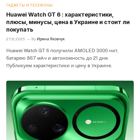
ГАДЖЕТЫ И ТЕЛЕФОНЫ
Huawei Watch GT 6 : характеристики,
плюсы, минусы, цена в Украине и стоит ли
покупать
27.12.2025
By
Ирина Яковчук
Huawei Watch GT 6 получили AMOLED 3000 нит,
батарею 867 мАч и автономность до 21 дня.
Публикуем характеристики и цену в Украине.