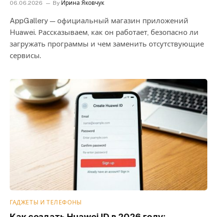
06.06.2026
By
Ирина Яковчук
AppGallery — официальный магазин приложений
Huawei. Рассказываем, как он работает, безопасно ли
загружать программы и чем заменить отсутствующие
сервисы.
ГАДЖЕТЫ И ТЕЛЕФОНЫ
Как создать Huawei ID в 2026 году: