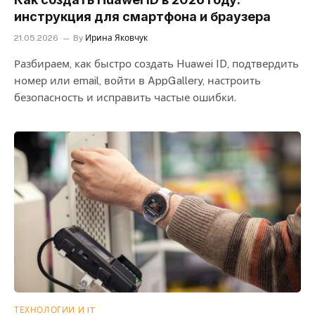
инструкция для смартфона и браузера
21.05.2026
By
Ирина Яковчук
Разбираем, как быстро создать Huawei ID, подтвердить
номер или email, войти в AppGallery, настроить
безопасность и исправить частые ошибки.
ТЕХНОЛОГИИ И IT