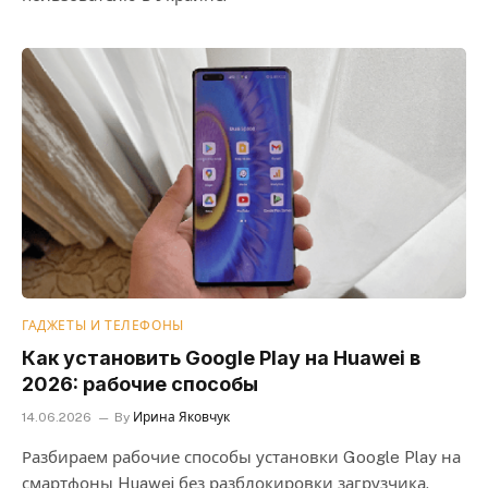
ГАДЖЕТЫ И ТЕЛЕФОНЫ
Как установить Google Play на Huawei в
2026: рабочие способы
14.06.2026
By
Ирина Яковчук
Разбираем рабочие способы установки Google Play на
смартфоны Huawei без разблокировки загрузчика.