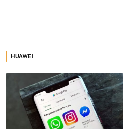
HUAWEI