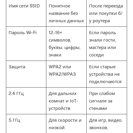
Имя сети SSID
Понятное
После переезда
название без
или покупки б/
личных данных
у роутера
Пароль Wi-Fi
12–16+
Если пароль
символов,
знали гости,
буквы, цифры,
мастера или
знаки
соседи
Защита
WPA2 или
Если старые
WPA2/WPA3
устройства не
подключаются
2.4 ГГц
Для дальних
При слабом
комнат и IoT-
сигнале за
устройств
стенами
5 ГГц
Для скорости и
Для игр, видео,
низкой
звонков,