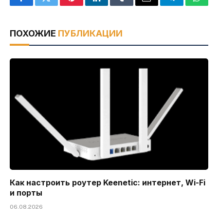
Facebook
Twitter
Pinterest
LinkedIn
Tumblr
Email
Telegram
What
ПОХОЖИЕ
ПУБЛИКАЦИИ
Как настроить роутер Keenetic: интернет, Wi-Fi
и порты
06.08.2026