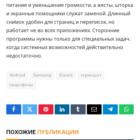
питания и уменьшения громкости, а жесты, шторка
и экранные помощники служат заменой. Длинный
снимок удобен для страниц и переписок, но
работает не во всех приложениях. Сторонние
программы нужны только для специальных задач,
когда системных возможностей действительно
недостаточно.
Android
Samsung
Xiaomi
скриншот
смартфоны
Facebook
Twitter
Pinterest
LinkedIn
Tumblr
Email
Telegram
What
ПОХОЖИЕ
ПУБЛИКАЦИИ