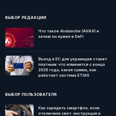
ВЫБОР РЕДАКЦИИ
Что такое Avalanche (AVAX) и
зачем он нужен в DeFi
Въезд в ЕС для украинцев станет
платным: что изменится с конца
2026 года, какая сумма, как
работает система ETIAS
ВЫБОР ПОЛЬЗОВАТЕЛЯ
Как зарядить смартфон, если
отключили свет: инструкция и