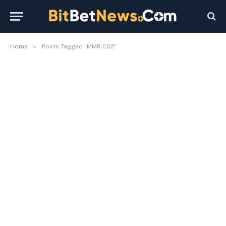
»
Home
Posts Tagged "MMR CS2"