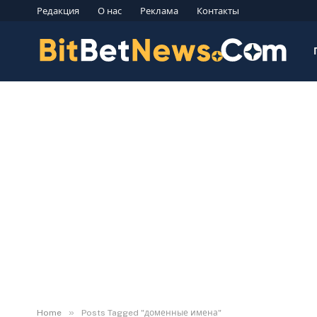
Редакция
О нас
Реклама
Контакты
»
Home
Posts Tagged "доменные имена"