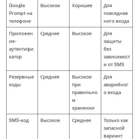
Google
Высокое
Хорошее
Для
Prompt на
повседнев
телефоне
ного входа
Приложен
Среднее
Высокое
Для
ие-
защиты
аутентифи
без
катор
зависимост
и от SMS
Резервные
Среднее
Высокое
Для
коды
при
аварийног
правильно
о входа
м
хранении
SMS-код
Высокое
Среднее
Только как
запасной
вариант