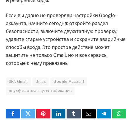
и резервные коды.
Если вы давно не проверяли настройки Google-
аккаунта, начните сегодня: откройте раздел
безопасности, включите двухэтапную проверку,
удалите старые устройства и сохраните аварийные
способы входа. Это простое действие может
защитить не только Gmail, но и все сервисы,
которые к нему привязаны
2FA Gmail
Gmail
Google Account
двухфакторная аутентификация
Facebook
Twitter
Pinterest
LinkedIn
Tumblr
Email
Telegram
What