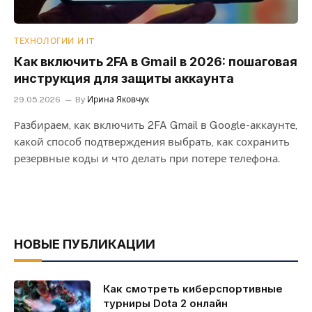
ТЕХНОЛОГИИ И IT
Как включить 2FA в Gmail в 2026: пошаговая
инструкция для защиты аккаунта
29.05.2026
By
Ирина Яковчук
Разбираем, как включить 2FA Gmail в Google-аккаунте,
какой способ подтверждения выбрать, как сохранить
резервные коды и что делать при потере телефона.
НОВЫЕ ПУБЛИКАЦИИ
Как смотреть киберспортивные
турниры Dota 2 онлайн