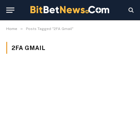
»
Home
Posts Tagged "2FA Gmail"
2FA GMAIL