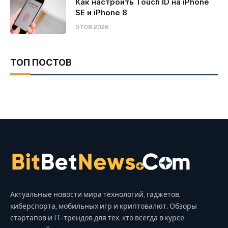
Как настроить Touch ID на iPhone
SE и iPhone 8
07.08.2026
ТОП ПОСТОВ
Актуальные новости мира технологий, гаджетов,
киберспорта, мобильных игр и криптовалют. Обзоры
стартапов и IT-трендов для тех, кто всегда в курсе