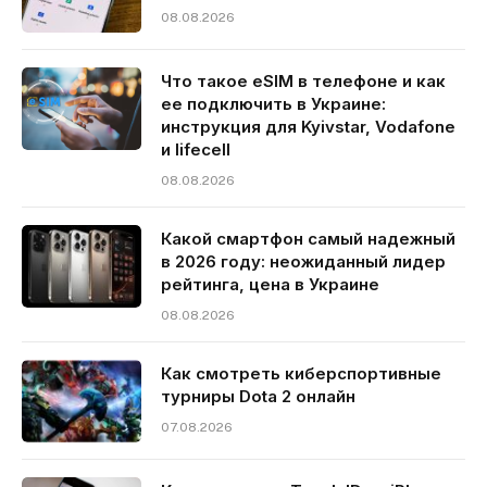
08.08.2026
Что такое eSIM в телефоне и как
ее подключить в Украине:
инструкция для Kyivstar, Vodafone
и lifecell
08.08.2026
Какой смартфон самый надежный
в 2026 году: неожиданный лидер
рейтинга, цена в Украине
08.08.2026
Как смотреть киберспортивные
турниры Dota 2 онлайн
07.08.2026