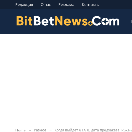
Редакция
О нас
Реклама
Контакты
»
»
Home
Разное
Когда выйдет GTA 6, дата предзаказа: Roc