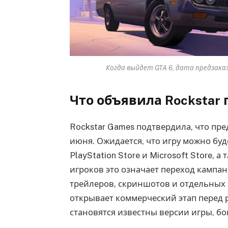
Когда выйдет GTA 6, дата предзаказ
Что объявила Rockstar
Rockstar Games подтвердила, что пред
июня. Ожидается, что игру можно бу
PlayStation Store и Microsoft Store,
игроков это означает переход кампа
трейлеров, скриншотов и отдельных 
открывает коммерческий этап перед 
становятся известны версии игры, б