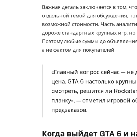
Важная деталь заключается в том, что
отдельной темой для обсуждения, пот
возможной стоимости. Часть аналитик
дороже стандартных крупных игр, но
Поэтому любые суммы до объявления 
а не фактом для покупателей.
«Главный вопрос сейчас — не д
цена. GTA 6 настолько крупны
смотреть, решится ли Rockst
планку», — отметил игровой о
предзаказов.
Когда выйдет GTA 6 и 