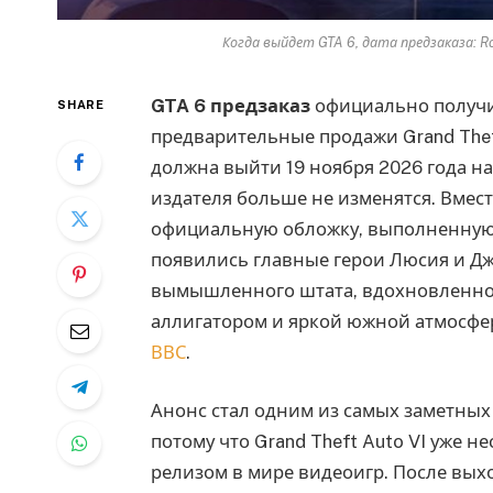
Когда выйдет GTA 6, дата предзаказа: 
GTA 6 предзаказ
официально получил
SHARE
предварительные продажи Grand Theft
должна выйти 19 ноября 2026 года на P
издателя больше не изменятся. Вмест
официальную обложку, выполненную в
появились главные герои Люсия и Дж
вымышленного штата, вдохновленног
аллигатором и яркой южной атмосфе
ВВС
.
Анонс стал одним из самых заметных
потому что Grand Theft Auto VI уже 
релизом в мире видеоигр. После выхо