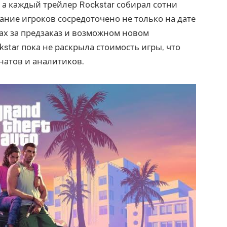
 а каждый трейлер Rockstar собирал сотни
ние игроков сосредоточено не только на дате
усах за предзаказ и возможном новом
star пока не раскрыла стоимость игры, что
натов и аналитиков.