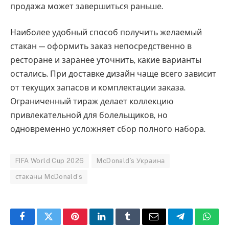
продажа может завершиться раньше.
Наиболее удобный способ получить желаемый
стакан — оформить заказ непосредственно в
ресторане и заранее уточнить, какие варианты
остались. При доставке дизайн чаще всего зависит
от текущих запасов и комплектации заказа.
Ограниченный тираж делает коллекцию
привлекательной для болельщиков, но
одновременно усложняет сбор полного набора.
FIFA World Cup 2026
McDonald’s Украина
стаканы McDonald’s
Facebook
Twitter
Pinterest
LinkedIn
Tumblr
Email
Telegram
What