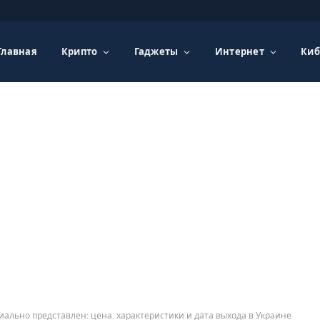
Главная
Крипто
Гаджеты
Интернет
Киб
иально представлен: цена, характеристики и дата выхода в Украине