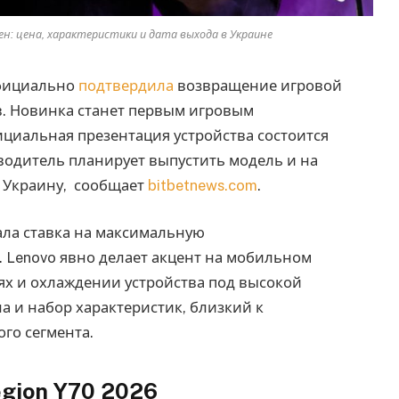
ен: цена, характеристики и дата выхода в Украине
ициально
подтвердила
возвращение игровой
в. Новинка станет первым игровым
ициальная презентация устройства состоится
изводитель планирует выпустить модель и на
и Украину, сообщает
bitbetnews.com
.
ала ставка на максимальную
 Lenovo явно делает акцент на мобильном
ях и охлаждении устройства под высокой
а и набор характеристик, близкий к
го сегмента.
gion Y70 2026