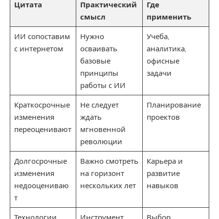
Цитата
Практический
Где
смысл
применить
ИИ сопоставим
Нужно
Учеба,
с интернетом
осваивать
аналитика,
базовые
офисные
принципы
задачи
работы с ИИ
Краткосрочные
Не следует
Планирование
изменения
ждать
проектов
переоценивают
мгновенной
революции
Долгосрочные
Важно смотреть
Карьера и
изменения
на горизонт
развитие
недооцениваю
нескольких лет
навыков
т
Технологии
Инструмент
Выбор