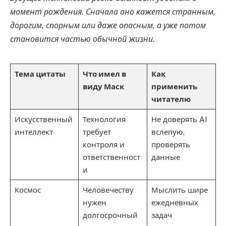
момент рождения. Сначала оно кажется странным,
дорогим, спорным или даже опасным, а уже потом
становится частью обычной жизни.
Тема цитаты
Что имел в
Как
виду Маск
применить
читателю
Искусственный
Технология
Не доверять AI
интеллект
требует
вслепую,
контроля и
проверять
ответственност
данные
и
Космос
Человечеству
Мыслить шире
нужен
ежедневных
долгосрочный
задач