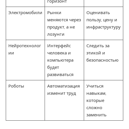
горизонт
Электромобили
Рынки
Оценивать
меняются через
пользу, цену и
продукт, а не
инфраструктуру
лозунги
Нейротехнолог
Интерфейс
Следить за
ии
человека и
этикой и
компьютера
безопасностью
будет
развиваться
Роботы
Автоматизация
Учиться
изменит труд
навыкам,
которые
сложно
заменить