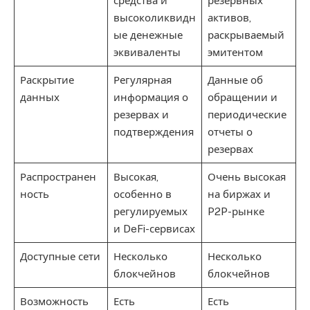
средства и
резервных
высоколиквидн
активов,
ые денежные
раскрываемый
эквиваленты
эмитентом
Раскрытие
Регулярная
Данные об
данных
информация о
обращении и
резервах и
периодические
подтверждения
отчеты о
резервах
Распространен
Высокая,
Очень высокая
ность
особенно в
на биржах и
регулируемых
P2P-рынке
и DeFi-сервисах
Доступные сети
Несколько
Несколько
блокчейнов
блокчейнов
Возможность
Есть
Есть