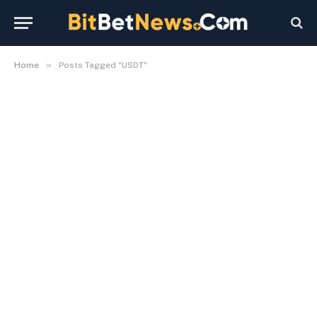
»
Home
Posts Tagged "USDT"