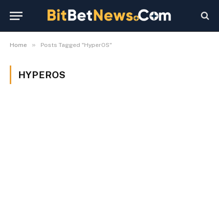
»
Home
Posts Tagged "HyperOS"
HYPEROS