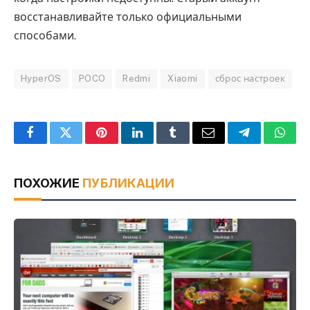
восстанавливайте только официальными
способами.
HyperOS
POCO
Redmi
Xiaomi
сброс настроек
Facebook
Twitter
Pinterest
LinkedIn
Tumblr
Email
Telegram
What
ПОХОЖИЕ
ПУБЛИКАЦИИ