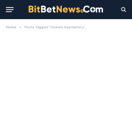
»
Home
Posts Tagged "Huawei AppGallery"