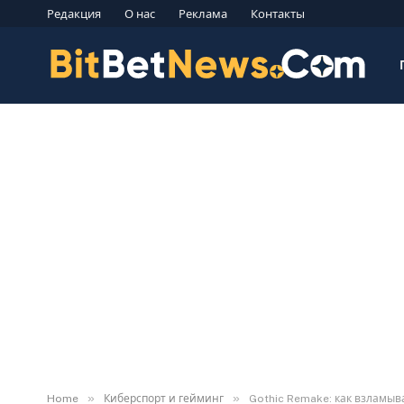
Редакция
О нас
Реклама
Контакты
»
»
Home
Киберспорт и гейминг
Gothic Remake: как взламы