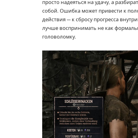
просто надеяться на удачу, а разбира
собой. Ошибка может привести к по
действия — к сбросу прогресса внутр
лучше воспринимать не как формальн
головоломку.