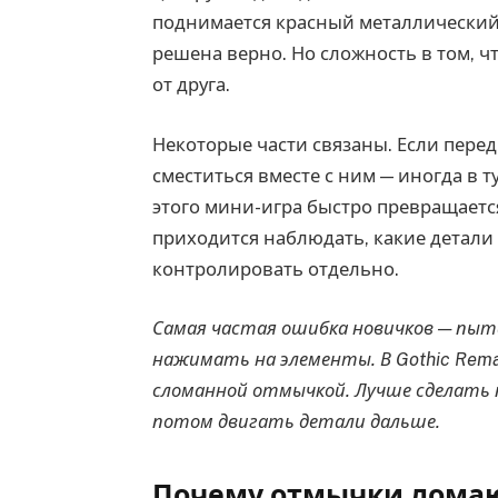
поднимается красный металлический 
решена верно. Но сложность в том, ч
от друга.
Некоторые части связаны. Если перед
сместиться вместе с ним — иногда в т
этого мини-игра быстро превращаетс
приходится наблюдать, какие детали
контролировать отдельно.
Самая частая ошибка новичков — пыт
нажимать на элементы. В Gothic Rem
сломанной отмычкой. Лучше сделать п
потом двигать детали дальше.
Почему отмычки ломают