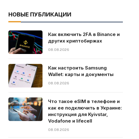
НОВЫЕ ПУБЛИКАЦИИ
Как включить 2FA в Binance и
других криптобиржах
08.08.2026
Как настроить Samsung
Wallet: карты и документы
08.08.2026
Что такое eSIM в телефоне и
как ее подключить в Украине:
инструкция для Kyivstar,
Vodafone и lifecell
08.08.2026