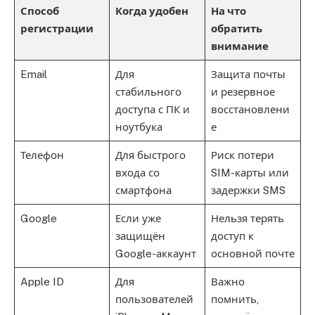
Способ
Когда удобен
На что
регистрации
обратить
внимание
Email
Для
Защита почты
стабильного
и резервное
доступа с ПК и
восстановлени
ноутбука
е
Телефон
Для быстрого
Риск потери
входа со
SIM-карты или
смартфона
задержки SMS
Google
Если уже
Нельзя терять
защищён
доступ к
Google-аккаунт
основной почте
Apple ID
Для
Важно
пользователей
помнить,