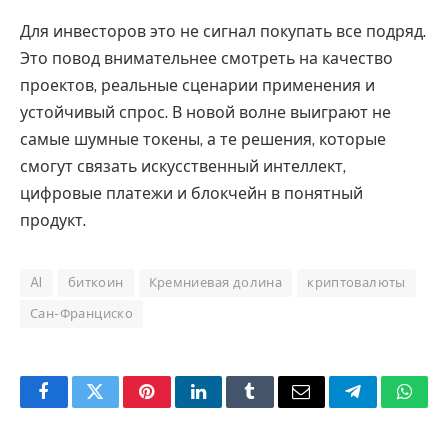
Для инвесторов это не сигнал покупать все подряд.
Это повод внимательнее смотреть на качество
проектов, реальные сценарии применения и
устойчивый спрос. В новой волне выиграют не
самые шумные токены, а те решения, которые
смогут связать искусственный интеллект,
цифровые платежи и блокчейн в понятный
продукт.
AI
биткоин
Кремниевая долина
криптовалюты
Сан-Франциско
Facebook
Twitter
Pinterest
LinkedIn
Tumblr
Email
Telegram
What