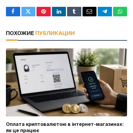
Facebook
Twitter
Pinterest
LinkedIn
Tumblr
Email
Telegram
What
ПОХОЖИЕ
ПУБЛИКАЦИИ
Оплата криптовалютою в інтернет-магазинах:
як це працює