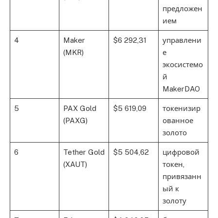
предложен
ием
4
Maker
$6 292,31
управлени
(MKR)
е
экосистемо
й
MakerDAO
5
PAX Gold
$5 619,09
токенизир
(PAXG)
ованное
золото
6
Tether Gold
$5 504,62
цифровой
(XAUT)
токен,
привязанн
ый к
золоту