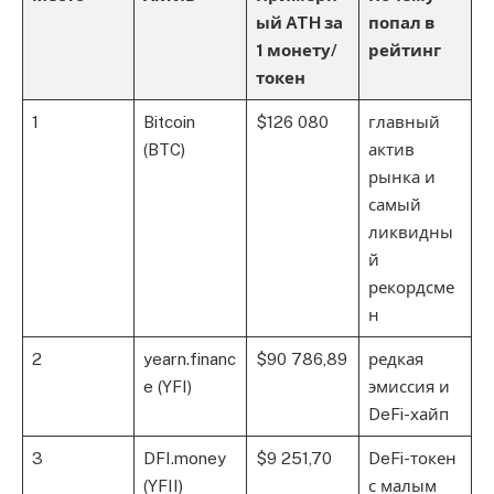
ый ATH за
попал в
1 монету/
рейтинг
токен
1
Bitcoin
$126 080
главный
(BTC)
актив
рынка и
самый
ликвидны
й
рекордсме
н
2
yearn.financ
$90 786,89
редкая
e (YFI)
эмиссия и
DeFi-хайп
3
DFI.money
$9 251,70
DeFi-токен
(YFII)
с малым