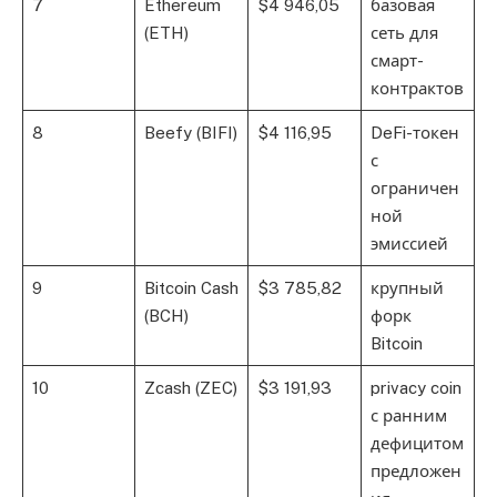
7
Ethereum
$4 946,05
базовая
(ETH)
сеть для
смарт-
контрактов
8
Beefy (BIFI)
$4 116,95
DeFi-токен
с
ограничен
ной
эмиссией
9
Bitcoin Cash
$3 785,82
крупный
(BCH)
форк
Bitcoin
10
Zcash (ZEC)
$3 191,93
privacy coin
с ранним
дефицитом
предложен