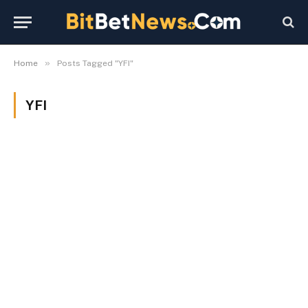
»
Home
Posts Tagged "YFI"
YFI