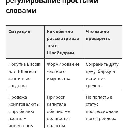
регулирование простыми
словами
Ситуация
Как обычно
Что важно
рассматривае
проверить
тся в
Швейцарии
Покупка Bitcoin
Формирование
Сохранить дату,
или Ethereum
частного
цену, биржу и
за личные
имущества
источник
средства
средств
Продажа
Прирост
Не попасть в
криптовалюты
капитала
статус
с прибылью
обычно не
профессиональ
частным
облагается
ного трейдера
инвестором
налогом