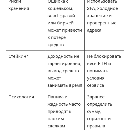
Риски
Ошибка с
Использовать
хранения
кошельком,
2FA, холодное
seed-фразой
хранение и
или биржей
проверенные
может привести
адреса
к потере
средств
Стейкинг
Доходность не
Не блокировать
гарантирована,
весь ETH и
вывод средств
понимать
может
условия
занимать время
сервиса
Психология
Паника и
Заранее
жадность часто
определить
приводят к
сумму,
плохим
горизонт и
сделкам
правила