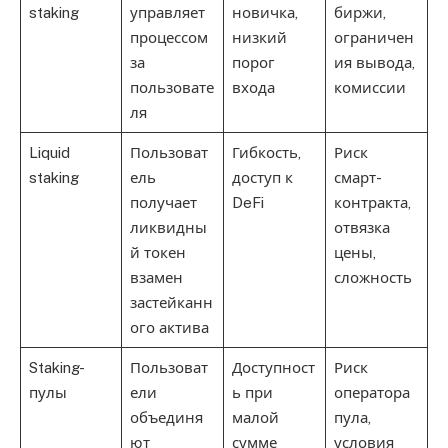
staking
управляет
новичка,
биржи,
процессом
низкий
ограничен
за
порог
ия вывода,
пользовате
входа
комиссии
ля
Liquid
Пользоват
Гибкость,
Риск
staking
ель
доступ к
смарт-
получает
DeFi
контракта,
ликвидны
отвязка
й токен
цены,
взамен
сложность
застейканн
ого актива
Staking-
Пользоват
Доступност
Риск
пулы
ели
ь при
оператора
объединя
малой
пула,
ют
сумме
условия