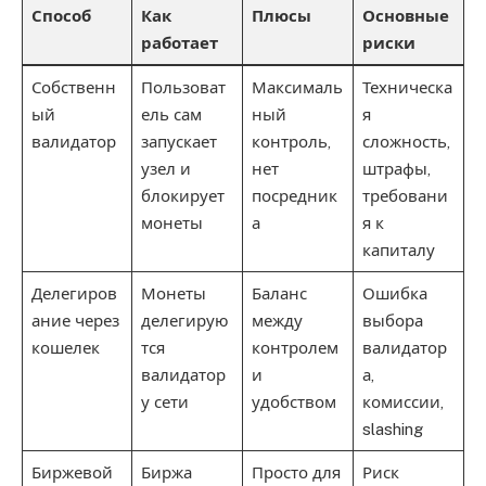
Способ
Как
Плюсы
Основные
работает
риски
Собственн
Пользоват
Максималь
Техническа
ый
ель сам
ный
я
валидатор
запускает
контроль,
сложность,
узел и
нет
штрафы,
блокирует
посредник
требовани
монеты
а
я к
капиталу
Делегиров
Монеты
Баланс
Ошибка
ание через
делегирую
между
выбора
кошелек
тся
контролем
валидатор
валидатор
и
а,
у сети
удобством
комиссии,
slashing
Биржевой
Биржа
Просто для
Риск