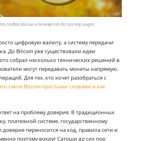
 создал Bitcoin и почему его до сих пор ищут
росто цифровую валюту, а систему передачи
а. До Bitcoin уже существовали идеи
ото собрал несколько технических решений в
зователи могут передавать монеты напрямую,
пераций. Для тех, кто хочет разобраться с
что такое Bitcoin простыми словами и как
к ответ на проблему доверия. В традиционных
ку, платежной системе, государственному
in доверие переносится на код, правила сети и
енно поэтому вокруг Сатоши до сих пор