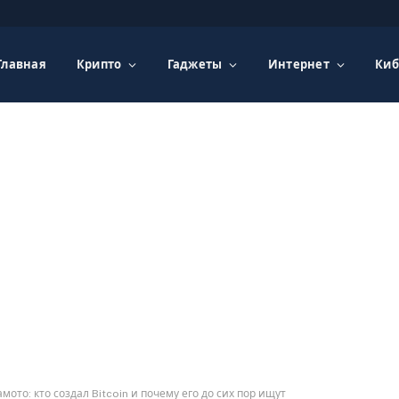
Главная
Крипто
Гаджеты
Интернет
Киб
мото: кто создал Bitcoin и почему его до сих пор ищут