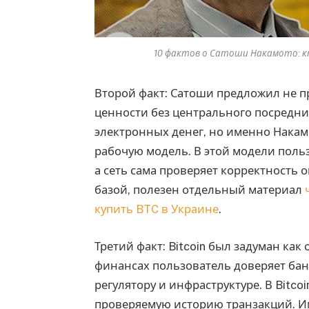
10 фактов о Сатоши Накамото: кто
Второй факт: Сатоши предложил не п
ценности без центрального посредник
электронных денег, но именно Накам
рабочую модель. В этой модели поль
а сеть сама проверяет корректность о
базой, полезен отдельный материал
купить BTC в Украине
.
Третий факт: Bitcoin был задуман ка
финансах пользователь доверяет бан
регулятору и инфраструктуре. В Bitco
проверяемую историю транзакций. Им