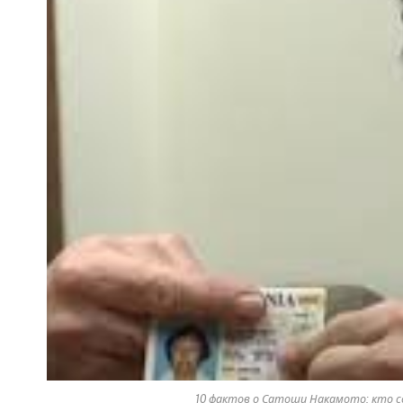
10 фактов о Сатоши Накамото: кто соз