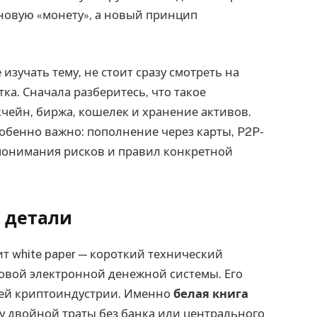
новую «монету», а новый принцип
 изучать тему, не стоит сразу смотреть на
тка. Сначала разберитесь, что такое
чейн, биржа, кошелек и хранение активов.
обенно важно: пополнение через карты, P2P-
понимания рисков и правил конкретной
е детали
ит white paper — короткий технический
говой электронной денежной системы. Его
сей криптоиндустрии. Именно
белая книга
у двойной траты без банка или центрального