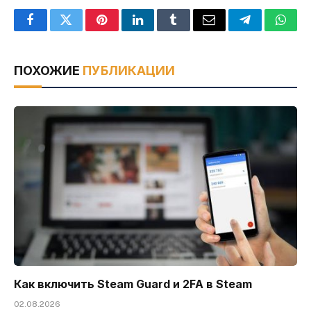
Facebook
Twitter
Pinterest
LinkedIn
Tumblr
Email
Telegram
What
ПОХОЖИЕ
ПУБЛИКАЦИИ
Как включить Steam Guard и 2FA в Steam
02.08.2026