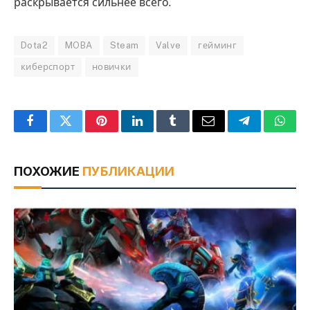
раскрывается сильнее всего.
Dota2
MOBA
Steam
Valve
гейминг
киберспорт
новички
Facebook
Twitter
Pinterest
LinkedIn
Tumblr
Email
Telegram
What
ПОХОЖИЕ
ПУБЛИКАЦИИ