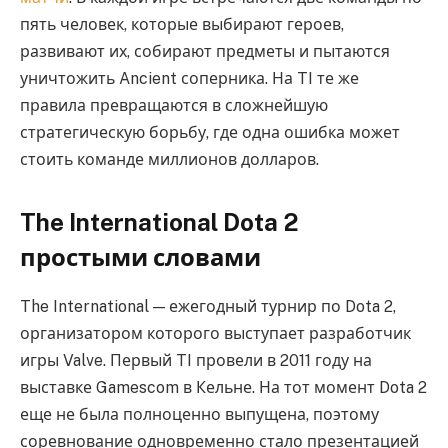
пять человек, которые выбирают героев,
развивают их, собирают предметы и пытаются
уничтожить Ancient соперника. На TI те же
правила превращаются в сложнейшую
стратегическую борьбу, где одна ошибка может
стоить команде миллионов долларов.
The International Dota 2
простыми словами
The International — ежегодный турнир по Dota 2,
организатором которого выступает разработчик
игры Valve. Первый TI провели в 2011 году на
выставке Gamescom в Кельне. На тот момент Dota 2
еще не была полноценно выпущена, поэтому
соревнование одновременно стало презентацией