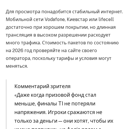
Для просмотра понадобится стабильный интернет.
Мобильной сети Vodafone, Киевстар или lifecell
достаточно при хорошем покрытии, но длинная
трансляция в высоком разрешении расходует
много трафика. Стоимость пакетов по состоянию
на 2026 год проверяйте на сайте своего
оператора, поскольку тарифы и условия могут
меняться.
Комментарий зрителя
«Даже когда призовой фонд стал
меньше, финалы TI не потеряли
напряжения. Игроки сражаются не
только за деньги — они хотят, чтобы их