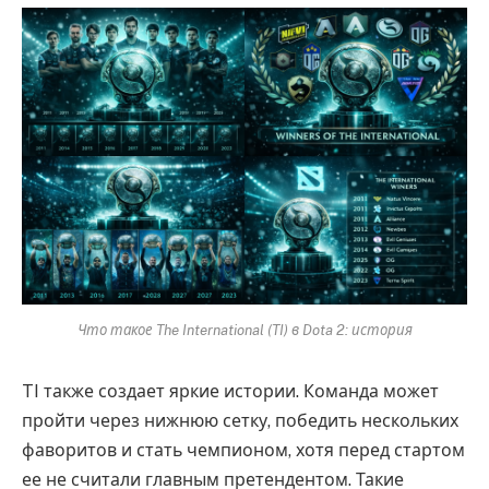
Что такое The International (TI) в Dota 2: история
TI также создает яркие истории. Команда может
пройти через нижнюю сетку, победить нескольких
фаворитов и стать чемпионом, хотя перед стартом
ее не считали главным претендентом. Такие