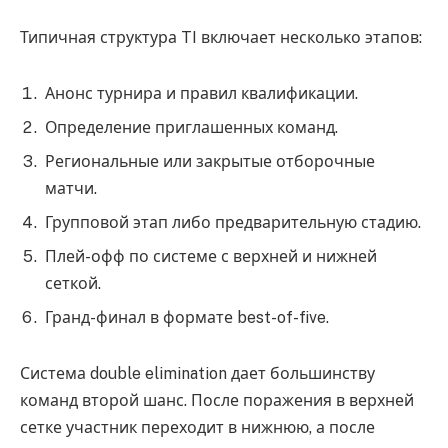
Типичная структура TI включает несколько этапов:
Анонс турнира и правил квалификации.
Определение приглашенных команд.
Региональные или закрытые отборочные
матчи.
Групповой этап либо предварительную стадию.
Плей-офф по системе с верхней и нижней
сеткой.
Гранд-финал в формате best-of-five.
Система double elimination дает большинству
команд второй шанс. После поражения в верхней
сетке участник переходит в нижнюю, а после