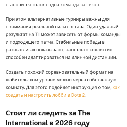
становится только одна команда за сезон.
При этом альтернативные турниры важны для
понимания реальной силы состава. Один удачный
результат на TI может зависеть от формы команды
и подходящего патча. Стабильные победы в
разных лигах показывают, насколько коллектив
способен адаптироваться на длинной дистанции.
Создать похожий соревновательный формат на
любительском уровне можно через собственную
комнату. Для этого подойдет инструкция о том,
как
создать и настроить лобби в Dota 2
.
Стоит ли следить за The
International в 2026 году