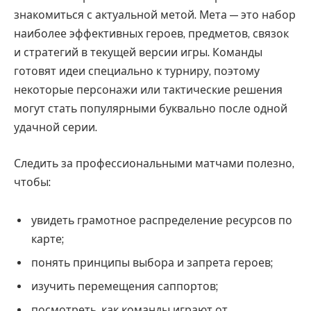
знакомиться с актуальной метой. Мета — это набор
наиболее эффективных героев, предметов, связок
и стратегий в текущей версии игры. Команды
готовят идеи специально к турниру, поэтому
некоторые персонажи или тактические решения
могут стать популярными буквально после одной
удачной серии.
Следить за профессиональными матчами полезно,
чтобы:
увидеть грамотное распределение ресурсов по
карте;
понять принципы выбора и запрета героев;
изучить перемещения саппортов;
посмотреть, как команды играют от