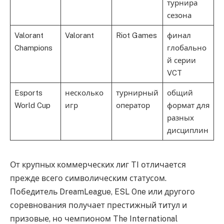
турнира
сезона
Valorant
Valorant
Riot Games
финал
Champions
глобально
й серии
VCT
Esports
несколько
турнирный
общий
World Cup
игр
оператор
формат для
разных
дисциплин
От крупных коммерческих лиг TI отличается
прежде всего символическим статусом.
Победитель DreamLeague, ESL One или другого
соревнования получает престижный титул и
призовые, но чемпионом The International