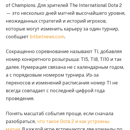
of Champions. Для зрителей The International Dota 2
— это несколько дней матчей высочайшего уровня,
неожиданных стратегий и историй игроков,
которые могут изменить карьеру за один турнир,
сообщает
bitbetnews.com
.
Сокращенно соревнование называют TI, добавляя
номер конкретного розыгрыша: TI5, TI8, TI10 и так
далее. Нумерация связана не с календарным годом,
а с порядковым номером турнира. Из-за
переносов и изменений расписания номер TI не
всегда совпадает с последней цифрой года
проведения.
Понять масштаб события проще, если сначала
разобраться,
что такое Dota 2 и как устроены
матчи
. В каждой игре встречаются две команды по