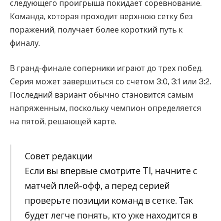
следующего проигрыша покидает соревнование.
Команда, которая проходит верхнюю сетку без
поражений, получает более короткий путь к
финалу.
В гранд-финале соперники играют до трех побед.
Серия может завершиться со счетом 3:0, 3:1 или 3:2.
Последний вариант обычно становится самым
напряженным, поскольку чемпион определяется
на пятой, решающей карте.
Совет редакции
Если вы впервые смотрите TI, начните с
матчей плей-офф, а перед серией
проверьте позиции команд в сетке. Так
будет легче понять, кто уже находится в