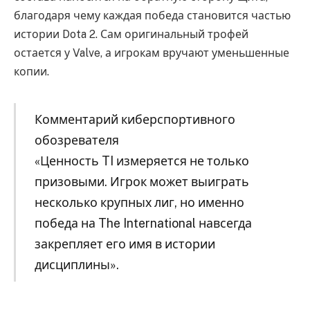
благодаря чему каждая победа становится частью
истории Dota 2. Сам оригинальный трофей
остается у Valve, а игрокам вручают уменьшенные
копии.
Комментарий киберспортивного
обозревателя
«Ценность TI измеряется не только
призовыми. Игрок может выиграть
несколько крупных лиг, но именно
победа на The International навсегда
закрепляет его имя в истории
дисциплины».