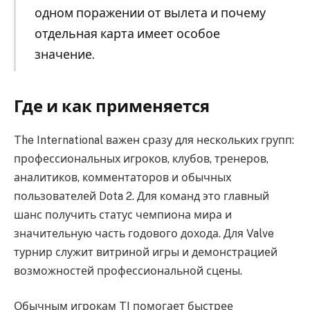
одном поражении от вылета и почему
отдельная карта имеет особое
значение.
Где и как применяется
The International важен сразу для нескольких групп:
профессиональных игроков, клубов, тренеров,
аналитиков, комментаторов и обычных
пользователей Dota 2. Для команд это главный
шанс получить статус чемпиона мира и
значительную часть годового дохода. Для Valve
турнир служит витриной игры и демонстрацией
возможностей профессиональной сцены.
Обычным игрокам TI помогает быстрее