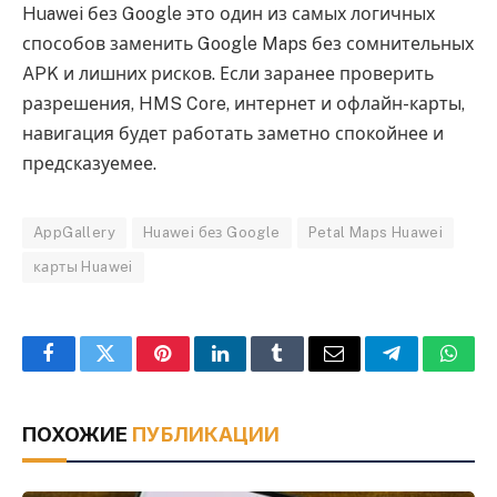
Huawei без Google это один из самых логичных
способов заменить Google Maps без сомнительных
APK и лишних рисков. Если заранее проверить
разрешения, HMS Core, интернет и офлайн-карты,
навигация будет работать заметно спокойнее и
предсказуемее.
AppGallery
Huawei без Google
Petal Maps Huawei
карты Huawei
Facebook
Twitter
Pinterest
LinkedIn
Tumblr
Email
Telegram
What
ПОХОЖИЕ
ПУБЛИКАЦИИ