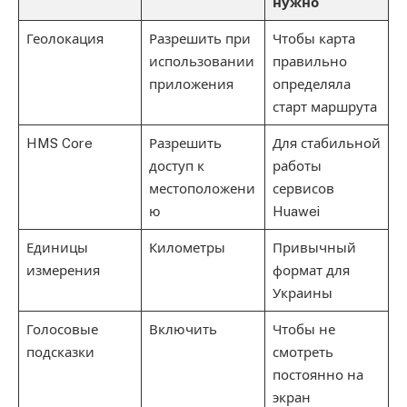
нужно
Геолокация
Разрешить при
Чтобы карта
использовании
правильно
приложения
определяла
старт маршрута
HMS Core
Разрешить
Для стабильной
доступ к
работы
местоположени
сервисов
ю
Huawei
Единицы
Километры
Привычный
измерения
формат для
Украины
Голосовые
Включить
Чтобы не
подсказки
смотреть
постоянно на
экран