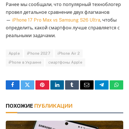
Ранее мы сообщали, что популярный техноблогер
провел детальное сравнение двух флагманов
—
iPhone 17 Pro Max vs Samsung S26 Ultra
, чтобы
определить, какой смартфон лучше справляется с
реальными задачами.
Apple
iPhone 2027
iPhone Air 2
iPhone в Украине
смартфоны Apple
Facebook
Twitter
Pinterest
LinkedIn
Tumblr
Email
Telegram
What
ПОХОЖИЕ
ПУБЛИКАЦИИ