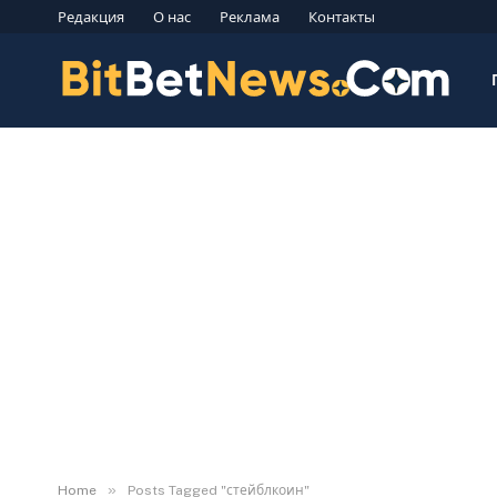
Редакция
О нас
Реклама
Контакты
»
Home
Posts Tagged "стейблкоин"