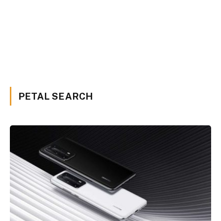
PETAL SEARCH