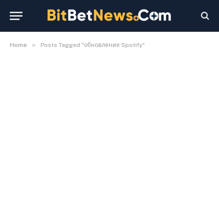
»
Home
Posts Tagged "обновление Spotify"