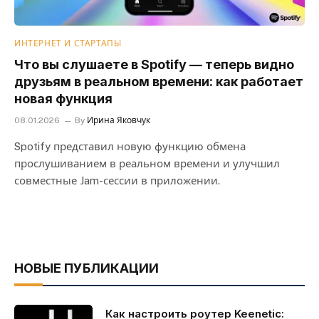
ИНТЕРНЕТ И СТАРТАПЫ
Что вы слушаете в Spotify — теперь видно
друзьям в реальном времени: как работает
новая функция
08.01.2026
By
Ирина Яковчук
Spotify представил новую функцию обмена
прослушиванием в реальном времени и улучшил
совместные Jam-сессии в приложении.
НОВЫЕ ПУБЛИКАЦИИ
Как настроить роутер Keenetic: