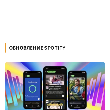
ОБНОВЛЕНИЕ SPOTIFY