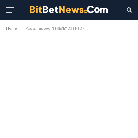
»
Home
Posts Tagged "Геральт из Ривии"