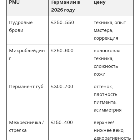
PMU
Германии в
цену
2026 году
Пудровые
€250–550
техника, опыт
брови
мастера,
коррекция
Микроблейдин
€250–600
волосковая
г
техника,
сложность
кожи
Перманент губ
€300–700
оттенок,
плотность
пигмента,
асимметрия
Межресничка /
€150–400
верхнее/
стрелка
нижнее веко,
декоративность