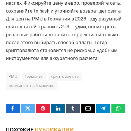
наспех. Фиксируйте цену в евро, проверяйте сеть,
сохраняйте tx hash и уточняйте возврат депозита.
Для цен на PMU в Германии в 2026 году разумный
подход такой: сравнить 2–3 студии, посмотреть
реальные работы, уточнить коррекцию и только
после этого выбирать способ оплаты. Тогда
криптовалюта становится не риском, а удобным
инструментом для аккуратного расчета.
PMU
Германия
криптовалюта
перманентный макияж
Facebook
Twitter
Pinterest
LinkedIn
Tumblr
Email
Telegram
What
ПОХОЖИЕ
ПУБЛИКАЦИИ