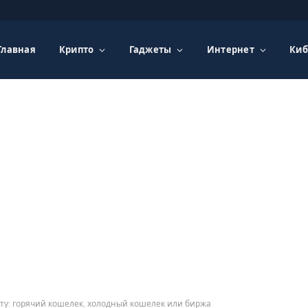
Главная
Крипто
Гаджеты
Интернет
Киб
ту: горячий кошелек, холодный кошелек или биржа