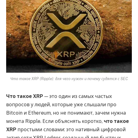
Что такое XRP (Ripple): для чего нужен и почему судятся с SEC
Что такое XRP
— это один из самых частых
вопросов у людей, которые уже слышали про
Bitcoin и Ethereum, но не понимают, зачем нужна
монета Ripple. Если объяснять коротко,
что такое
XRP
простыми словами: это нативный цифровой
актив сети XRP Ledger, созданный для быстрых