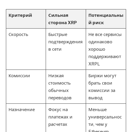
Критерий
Сильная
Потенциальны
сторона XRP
й риск
Скорость
Быстрые
Не все сервисы
подтверждения
одинаково
в сети
хорошо
поддерживают
XRPL
Комиссии
Низкая
Биржи могут
стоимость
брать свои
обычных
комиссии за
переводов
вывод
Назначение
Фокус на
Меньше
платежах и
универсальнос
расчетах
ти, чем у
Ethereum