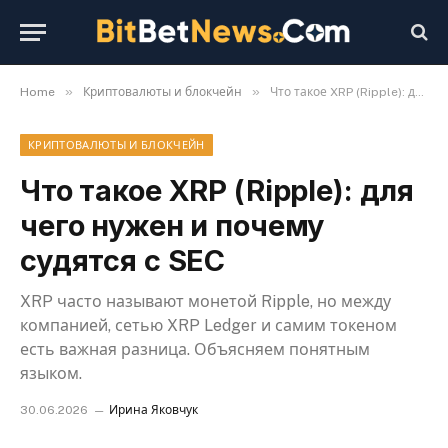
»
»
Home
Криптовалюты и блокчейн
Что такое XRP (Ripple): для чего нужен и почему судятся с SEC
КРИПТОВАЛЮТЫ И БЛОКЧЕЙН
Что такое XRP (Ripple): для
чего нужен и почему
судятся с SEC
XRP часто называют монетой Ripple, но между
компанией, сетью XRP Ledger и самим токеном
есть важная разница. Объясняем понятным
языком.
30.06.2026
Ирина Яковчук