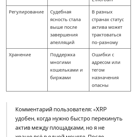
Регулирование
Судебная
В разных
ясность стала
странах статус
выше после
актива может
завершения
трактоваться
апелляций
по-разному
Хранение
Поддержка
Ошибки с
многими
адресом или
кошельками и
тегом
биржами
назначения
опасны
Комментарий пользователя: «XRP
удобен, когда нужно быстро перекинуть
актив между площадками, но я не
храню всё в одной монете. После