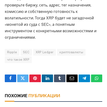
проверьте биржу, сеть, адрес, тег назначения,
комиссию и собственную готовность к
волатильности. Тогда XRP будет не загадочной
«монетой из суда с SEC», а понятным
инструментом с конкретными возможностями и
ограничениями.
Ripple
SEC
XRP Ledger
криптовалюты
что такое XRP
Facebook
Twitter
Pinterest
LinkedIn
Tumblr
Email
Telegram
What
ПОХОЖИЕ
ПУБЛИКАЦИИ