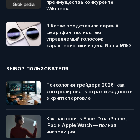
преимущества конкурента
Wikipedia
В Китае представили первый
смартфон, полностью
управляемый голосом:
характеристики и цена Nubia M153
ВЫБОР ПОЛЬЗОВАТЕЛЯ
Психология трейдера 2026: как
контролировать страх и жадность
в криптоторговле
Как настроить Face ID на iPhone,
iPad и Apple Watch — полная
инструкция