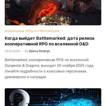
МОБИЛЬНЫЕ ИГРЫ И ПРИЛОЖЕНИЯ
Когда выйдет Battlemarked: дата релиза
кооперативной RPG по вселенной D&D
03.10.2025
By
Ирина Яковчук
Battlemarked, кооперативная RPG по вселенной
Dungeons & Dragons, выходит 20 ноября 2025 года.
Узнайте подробности о классовых персонажах,
демоверсии и наградах