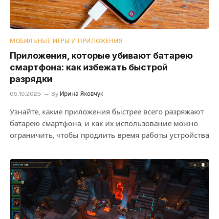
МОБИЛЬНЫЕ ИГРЫ И ПРИЛОЖЕНИЯ
Приложения, которые убивают батарею
смартфона: как избежать быстрой
разрядки
05.10.2025
By
Ирина Яковчук
Узнайте, какие приложения быстрее всего разряжают
батарею смартфона, и как их использование можно
ограничить, чтобы продлить время работы устройства