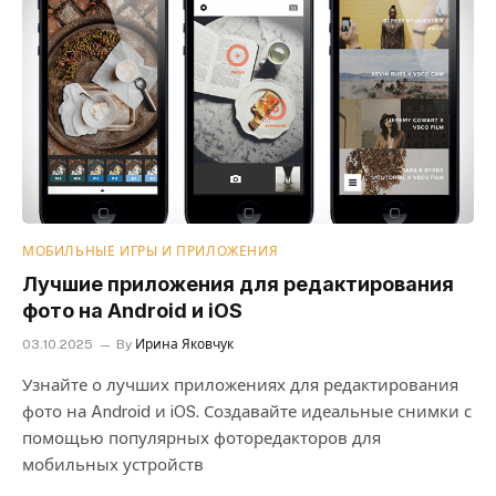
МОБИЛЬНЫЕ ИГРЫ И ПРИЛОЖЕНИЯ
Лучшие приложения для редактирования
фото на Android и iOS
03.10.2025
By
Ирина Яковчук
Узнайте о лучших приложениях для редактирования
фото на Android и iOS. Создавайте идеальные снимки с
помощью популярных фоторедакторов для
мобильных устройств