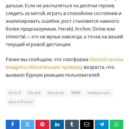
дальше. Если не распыляться на десятки героев,
следить за метой, играть в спокойном состоянии и
анализировать ошибки, рост становится намного
более предсказуемым. Herald, Archon, Divine или
Immortal — это не ярлык навсегда, а точка на вашей
текущей игровой дистанции.
Ранее мы сообщали, что платформа
Discord начала
внедрять обязательную проверку
возраста, что
вызвало бурную реакцию пользователей.
Dota 2
Herald
Immortal
MMR
киберспорт
ранги Dota 2
Facebook
Twitter
Pinterest
LinkedIn
Tumblr
Email
Telegram
What