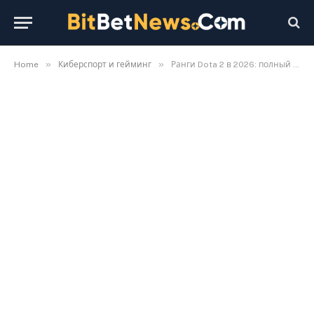
»
»
Home
Киберспорт и гейминг
Ранги Dota 2 в 2026: полный список от Herald до Immortal и сколько MMR нужно