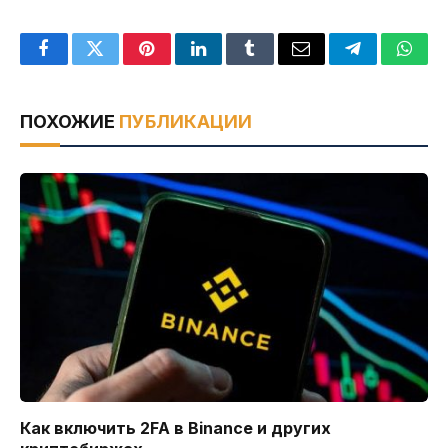
Facebook
Twitter
Pinterest
LinkedIn
Tumblr
Email
Telegram
What
ПОХОЖИЕ
ПУБЛИКАЦИИ
Как включить 2FA в Binance и других