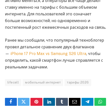
активно меняться, а операторы все чаще делают
ставку именно на тарифы с большим объемом
интернета. Для пользователей это означает
больше возможностей, но одновременно и
постепенный рост ежемесячных расходов на связь.
Ранее мы сообщали, что популярный техноблогер
провел детальное сравнение двух флагманов
—
iPhone 17 Pro Max vs Samsung S26 Ultra
, чтобы
определить, какой смартфон лучше справляется с
реальными задачами.
lifecell
мобильный интернет
тарифы 2026
Facebook
Twitter
Pinterest
LinkedIn
Tumblr
Email
Telegram
What