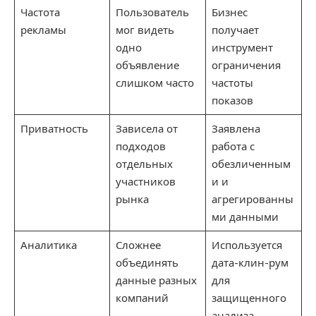
Частота
Пользователь
Бизнес
рекламы
мог видеть
получает
одно
инструмент
объявление
ограничения
слишком часто
частоты
показов
Приватность
Зависела от
Заявлена
подходов
работа с
отдельных
обезличенным
участников
и и
рынка
агрегированны
ми данными
Аналитика
Сложнее
Используется
объединять
дата-клин-рум
данные разных
для
компаний
защищенного
анализа