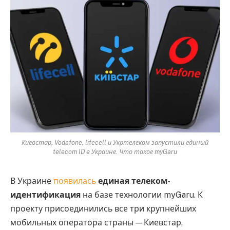
Киевстар, Vodafone, lifecell и Укртелеком запустили единый
telecom ID в Украине. Что такое myGaru
В Украине
появилась
единая телеком-
идентификация
на базе технологии myGaru. К
проекту присоединились все три крупнейших
мобильных оператора страны — Киевстар,