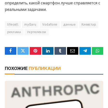
определить, какой смартфон лучше справляется с
реальными задачами.
lifecell
myGaru
Vodafone
данные
Киевстар
реклама
Укртелеком
Facebook
Twitter
Pinterest
LinkedIn
Tumblr
Email
Telegram
What
ПОХОЖИЕ
ПУБЛИКАЦИИ